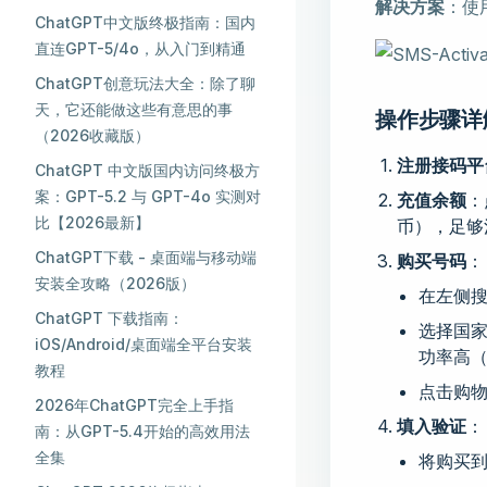
解决方案
：使
ChatGPT中文版终极指南：国内
直连GPT-5/4o，从入门到精通
ChatGPT创意玩法大全：除了聊
天，它还能做这些有意思的事
操作步骤详
（2026收藏版）
注册接码平
ChatGPT 中文版国内访问终极方
案：GPT-5.2 与 GPT-4o 实测对
充值余额
：
比【2026最新】
币），足够
ChatGPT下载 - 桌面端与移动端
购买号码
：
安装全攻略（2026版）
在左侧
ChatGPT 下载指南：
选择国
iOS/Android/桌面端全平台安装
功率高（通
教程
点击购
2026年ChatGPT完全上手指
填入验证
：
南：从GPT-5.4开始的高效用法
全集
将购买