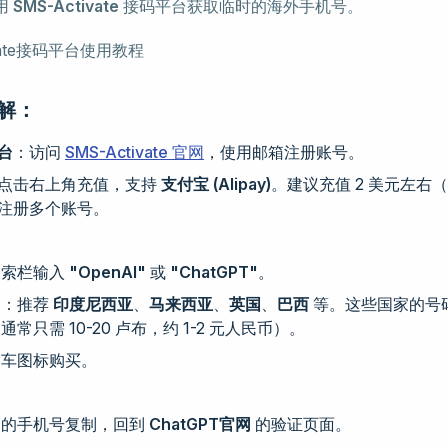
用
SMS-Activate
接码平台获取临时的海外手机号。
解：
台
：访问
SMS-Activate 官网
，使用邮箱注册账号。
点击右上角充值，支持
支付宝 (Alipay)
。建议充值 2 美元左右（约
注册多个账号。
搜索栏输入
"OpenAI"
或
"ChatGPT"
。
家：推荐
印度尼西亚
、
马来西亚
、
英国
、
巴西
等。这些国家的号
常只需 10-20 卢布，约 1-2 元人民币）。
物车图标购买。
到的手机号复制，回到
ChatGPT官网
的验证页面。