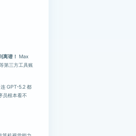
到离谱！
Max
aw 等第三方工具账
连 GPT-5.2 都
序员根本看不
原生计算机视觉能力