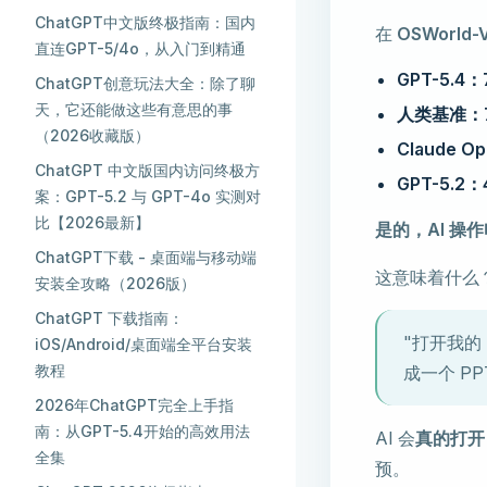
ChatGPT中文版终极指南：国内
在
OSWorld-V
直连GPT-5/4o，从入门到精通
GPT-5.4：
ChatGPT创意玩法大全：除了聊
天，它还能做这些有意思的事
人类基准：7
（2026收藏版）
Claude O
ChatGPT 中文版国内访问终极方
GPT-5.2：
案：GPT-5.2 与 GPT-4o 实测对
比【2026最新】
是的，AI 
ChatGPT下载 - 桌面端与移动端
这意味着什么？你
安装全攻略（2026版）
ChatGPT 下载指南：
"打开我的
iOS/Android/桌面端全平台安装
教程
成一个 P
2026年ChatGPT完全上手指
南：从GPT-5.4开始的高效用法
AI 会
真的打开
全集
预。