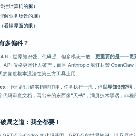
操控计算机的腿）
理解业务场景的脑）
（看懂界面的眼）
有多偏科？
 4.6
：世界知识强、代码强，但多模态一般，
更重要的是——贵
/月，API 价格更是让人破产，而且 Anthropic 疯狂封禁 OpenCl
买的额度根本没法在第三方工具上用。
ex
：代码能力确实指哪打哪，任务执行一流，但
世界知识较弱
，
个代码审查文档，写出来的东西像"天书"，满屏技术黑话，非程
4 的破局之道：我全都要！
次把 GPT-5.3-Codex 的代码基因、GPT-5 的世界知识、以及