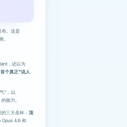
发布。这是
基座。
tant，还以为
是
首个真正"说人
脾气"，以
an 的能力。
 模型的三大圣杯：
顶
pus 4.6 和