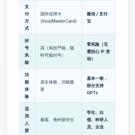
支
付
国外信用卡
微信 / 支付
方
(Visa/MasterCard)
宝
式
封
零风险（无
号
高（风控严格，随
需担心 IP 变
风
时可能封号）
动）
险
功
基本一致，
能
原生体验，功能最
部分支持
体
新
GPTs
验
适
学生、白
用
极客、海外留学生
领、科研人
人
员、企业
群