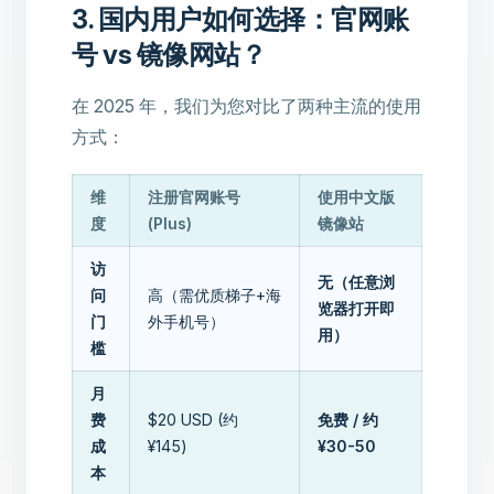
3. 国内用户如何选择：官网账
号 vs 镜像网站？
在 2025 年，我们为您对比了两种主流的使用
方式：
维
注册官网账号
使用中文版
度
(Plus)
镜像站
访
无（任意浏
问
高（需优质梯子+海
览器打开即
门
外手机号）
用）
槛
月
费
$20 USD (约
免费 / 约
成
¥145)
¥30-50
本