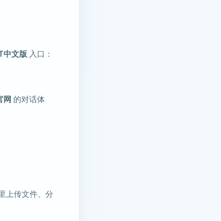
PT中文版
入口：
T官网
的对话体
里上传文件、分