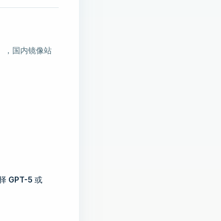
定），国内镜像站
选择
GPT-5
或