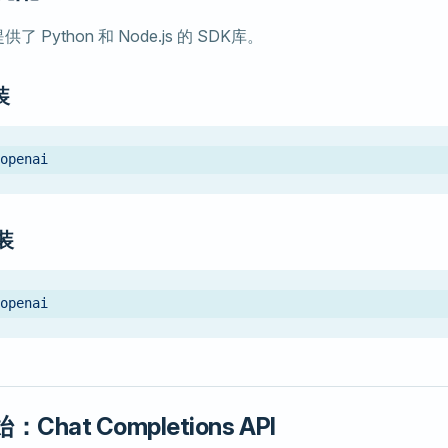
供了 Python 和 Node.js 的 SDK库。
装
 openai
安装
 openai
：Chat Completions API