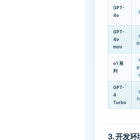
GPT-
4o
GPT-
4o
m
mini
o1 系
p
列
GPT-
4
t
Turbo
3. 开发