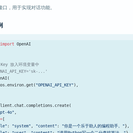
接口，用于实现对话功能。
例
 
import
 OpenAI
I Key 放入环境变量中
ENAI_API_KEY='sk-...'
enAI(
=
os.environ.get(
"OPENAI_API_KEY"
),
client.chat.completions.create(
gpt-4o"
,
s
=
[
ole"
: 
"system"
, 
"content"
: 
"你是一个乐于助人的编程助手。"
},
ole"
: 
"user"
, 
"content"
: 
"请用Python写一个二分查找算法。"
}