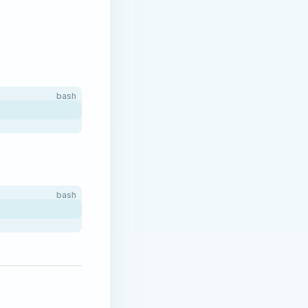
bash
bash