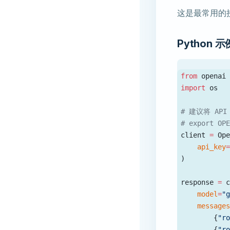
这是最常用的
Python 示
from
 openai
import
 os
# 建议将 AP
# export OP
client 
=
 Op
    api_key
)
response 
=
 
    model
=
"
    message
        {
"r
        {
"r