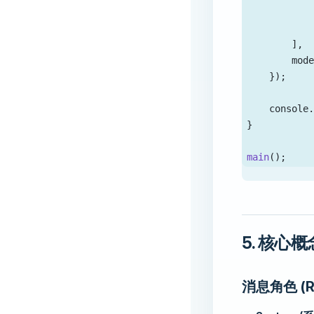
           
           
        ],
        mod
    });
    console
}
main
();
5. 核心
消息角色 (Ro