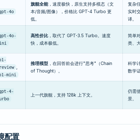
旗舰全能
，速度极快，原生支持多模态（文
复杂
本/音频/图像），价格比 GPT-4 Turbo 更
实时
gpt-4o
低。
译。
高性价比
，取代了 GPT-3.5 Turbo。速度
简单
gpt-4o-
快，成本极低。
类、
ini
o1-
推理模型
，在回答前会进行"思考"（Chain
科学
,
review
of Thought）。
数学
o1-mini
仍需
gpt-4-
上一代旗舰，支持 128k 上下文。
景。
urbo
环境配置