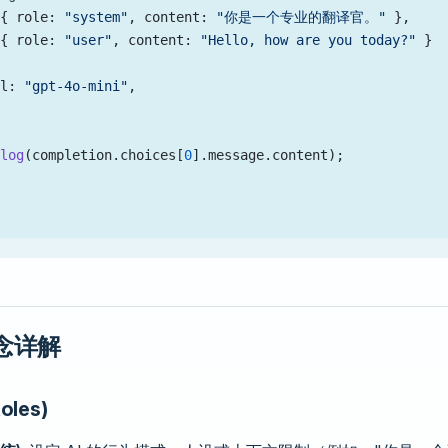
 { role: 
"system"
, content: 
"你是一个专业的翻译官。"
 },
 { role: 
"user"
, content: 
"Hello, how are you today?"
 }
el: 
"gpt-4o-mini"
,
.
log
(completion.choices[
0
].message.content);
概念详解
les)