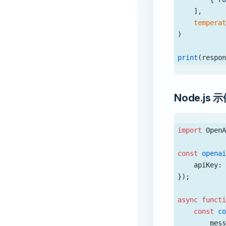
    ],
    tempera
)
print
(respo
Node.js 
import
 Open
const
 opena
    apiKey:
});
async
 funct
    const
 c
        mes