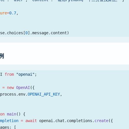
ture
=
0.7
,
nse.choices[
0
].message.content)
示例
AI 
from
 "openai"
;
i
 =
 new
 OpenAI
({
 process.env.
OPENAI_API_KEY
,
ion
 main
() {
ompletion
 =
 await
 openai.chat.completions.
create
({
sages: [