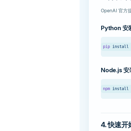
OpenAI 官方提
Python 安
pip
 install
Node.js 
npm
 install
4. 快速开始