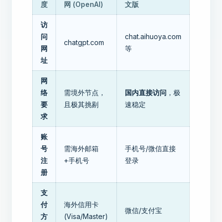
度
网 (OpenAI)
文版
访
问
chat.aihuoya.com
chatgpt.com
网
等
址
网
络
需境外节点，
国内直接访问
，极
要
且极其挑剔
速稳定
求
账
号
需海外邮箱
手机号/微信直接
注
+手机号
登录
册
支
付
海外信用卡
微信/支付宝
方
(Visa/Master)