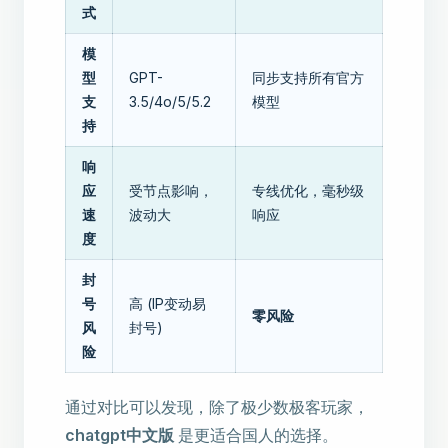
式
模
型
GPT-
同步支持所有官方
支
3.5/4o/5/5.2
模型
持
响
应
受节点影响，
专线优化，毫秒级
速
波动大
响应
度
封
号
高 (IP变动易
零风险
风
封号)
险
通过对比可以发现，除了极少数极客玩家，
chatgpt中文版
是更适合国人的选择。