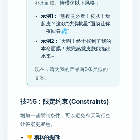
补水面膜。
请模仿以下风格
：
示例1
：“熬夜党必看！皮肤干燥
起皮？这款“沙漠救星”面膜让你
一夜回春💦”
示例2
：“天啊！终于找到了我的
本命面膜！敷完感觉皮肤能掐出
水来~”
现在，请为我的产品写3条类似的
文案。
技巧5：限定约束 (Constraints)
增加一些限制条件，可以避免AI天马行空，
让答案更聚焦。
👎 糟糕的提问
: