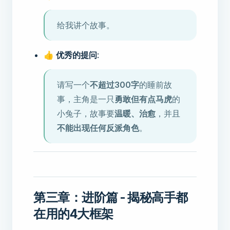
给我讲个故事。
👍 优秀的提问
:
请写一个
不超过300字
的睡前故
事，主角是一只
勇敢但有点马虎
的
小兔子，故事要
温暖、治愈
，并且
不能出现任何反派角色
。
第三章：进阶篇 - 揭秘高手都
在用的4大框架