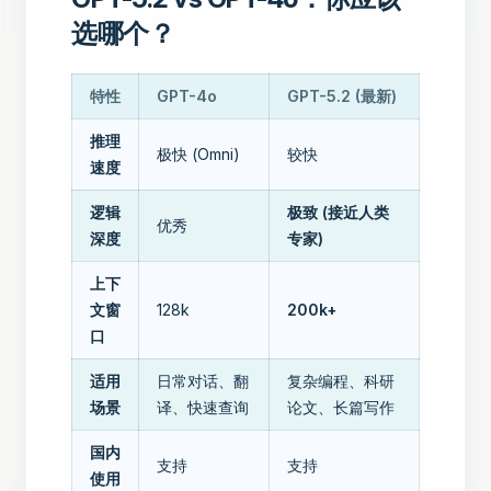
选哪个？
特性
GPT-4o
GPT-5.2 (最新)
推理
极快 (Omni)
较快
速度
逻辑
极致 (接近人类
优秀
深度
专家)
上下
文窗
128k
200k+
口
适用
日常对话、翻
复杂编程、科研
场景
译、快速查询
论文、长篇写作
国内
支持
支持
使用