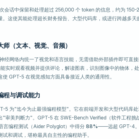
单次会话中保留和处理超过 256,000 个 token 的信息，约为 150
量。这使其能处理超长财务报告、大型代码库，或进行跨越多天
模态大师（文本、视觉、音频）
单一神经网络内统一了视觉和语言技能，无需借助外部插件即可直接
它能实时观看视频并提供评论，解读图表，识别图像中的物体，
使 GPT-5 在视觉感知方面具备接近人类的通用性。
的编程与调试能力
称 GPT-5 为"迄今为止最强编程模型"。它在前端开发和大型代码库
审美判断力"。GPT-5 在 SWE-Bench Verified（软件工程
言编程测试（Aider Polyglot）中得分
88%
——远超 GPT-4。
测试和调试，堪称最具自主性的编程助手。