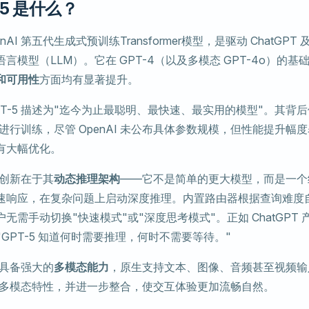
-5 是什么？
enAI 第五代生成式预训练Transformer模型，是驱动 ChatGPT 
言模型（LLM）。它在 GPT-4（以及多模态 GPT-4o）的基
和可用性
方面均有显著提升。
 GPT-5 描述为"迄今为止最聪明、最快速、最实用的模型"。其背后依托 
I 超算进行训练，尽管 OpenAI 未公布具体参数规模，但性能提升
有大幅优化。
大的创新在于其
动态推理架构
——它不是简单的更大模型，而是一个
速响应，在复杂问题上启动深度推理。内置路由器根据查询难度
无需手动切换"快速模式"或"深度思考模式"。正如 ChatGPT 产
言："GPT-5 知道何时需要推理，何时不需要等待。"
5 具备强大的
多模态能力
，原生支持文本、图像、音频甚至视频输
o 的多模态特性，并进一步整合，使交互体验更加流畅自然。