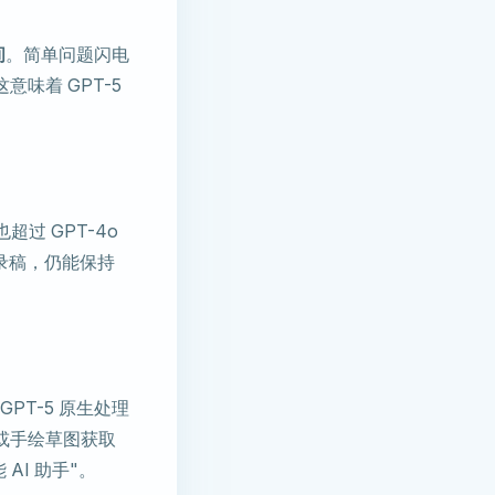
间
。简单问题闪电
意味着 GPT-5
也超过 GPT-4o
转录稿，仍能保持
PT-5 原生处理
或手绘草图获取
AI 助手"。