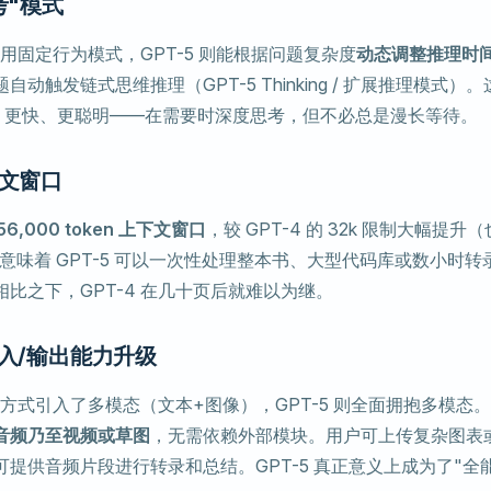
考"模式
次使用固定行为模式，GPT-5 则能根据问题复杂度
动态调整推理时
动触发链式思维推理（GPT-5 Thinking / 扩展推理模式）。这
-4 更快、更聪明——在需要时深度思考，但不必总是漫长等待。
下文窗口
56,000 token 上下文窗口
，较 GPT-4 的 32k 限制大幅提升（
。这意味着 GPT-5 可以一次性处理整本书、大型代码库或数小时
比之下，GPT-4 在几十页后就难以为继。
输入/输出能力升级
有限方式引入了多模态（文本+图像），GPT-5 则全面拥抱多模态。G
音频乃至视频或草图
，无需依赖外部模块。用户可上传复杂图表
提供音频片段进行转录和总结。GPT-5 真正意义上成为了"全能 