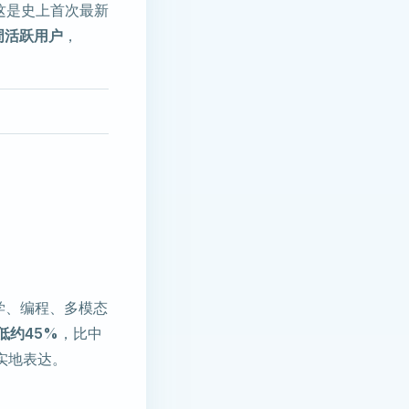
—这是史上首次最新
周活跃用户
，
在数学、编程、多模态
 低约45%
，比中
实地表达。