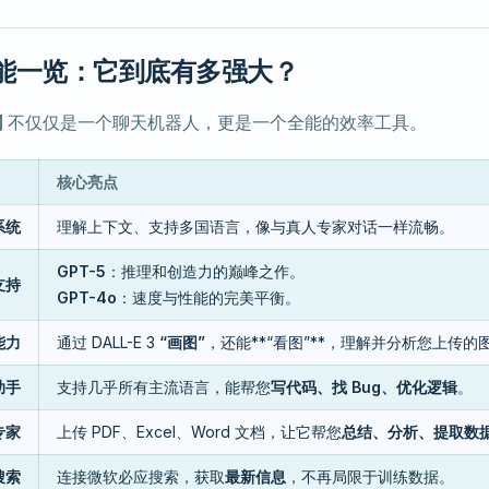
心功能一览：它到底有多强大？
网
不仅仅是一个聊天机器人，更是一个全能的效率工具。
核心亮点
系统
理解上下文、支持多国语言，像与真人专家对话一样流畅。
GPT-5
：推理和创造力的巅峰之作。
支持
GPT-4o
：速度与性能的完美平衡。
能力
通过 DALL-E 3
“画图”
，还能**“看图”**，理解并分析您上传的
助手
支持几乎所有主流语言，能帮您
写代码、找 Bug、优化逻辑
。
专家
上传 PDF、Excel、Word 文档，让它帮您
总结、分析、提取数
搜索
连接微软必应搜索，获取
最新信息
，不再局限于训练数据。