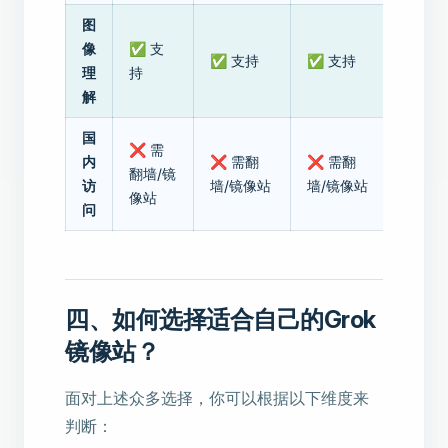
图
像
✅ 支
✅ 支持
✅ 支持
理
持
解
国
❌ 需
内
❌ 需翻
❌ 需翻
翻墙/镜
访
墙/镜像站
墙/镜像站
像站
问
四、如何选择适合自己的Grok
镜像站？
面对上述众多选择，你可以根据以下维度来
判断：