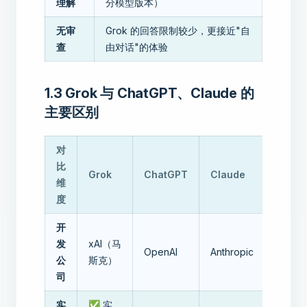
理解
分模型版本）
无审
Grok 的回答限制较少，更接近"自
查
由对话"的体验
1.3 Grok 与 ChatGPT、Claude 的
主要区别
对
比
Grok
ChatGPT
Claude
维
度
开
发
xAI（马
OpenAI
Anthropic
公
斯克）
司
实
✅ 实