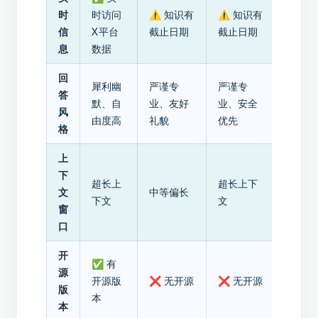
时
时访问
⚠️ 知识有
⚠️ 知识有
信
X平台
截止日期
截止日期
息
数据
回
犀利幽
严谨专
严谨专
答
默、自
业、友好
业、安全
风
由度高
礼貌
优先
格
上
下
超长上
超长上下
文
中等偏长
下文
文
窗
口
开
✅ 有
源
开源版
❌ 无开源
❌ 无开源
版
本
本