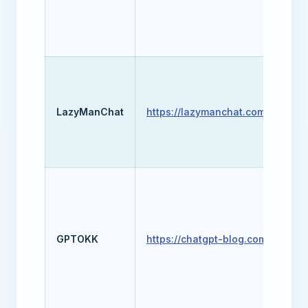
G
G
LazyManChat
https://lazymanchat.com
C
G
G
G
G
GPTOKK
https://chatgpt-blog.com
G
C
D